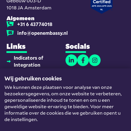
Gebouw 003-D
1018 JA Amsterdam
Algemeen
+31 6 43774018
info@openembassy.nl
Links
Socials
Indicators of
Integration
Thuisonderwijsmaatjes
Wij gebruiken cookies
Platform
We kunnen deze plaatsen voor analyse van onze
Nieuwkomers en
bezoekersgegevens, om onze website te verbeteren,
Werk
gepersonaliseerde inhoud te tonen en om u een
Team
geweldige website-ervaring te bieden. Voor meer
informatie over de cookies die we gebruiken opent u
Helpdesk
de instellingen.
© Open Embassy
Algemene voorwaarden