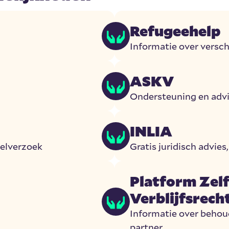
Refugeehelp
Informatie over versc
ASKV
Ondersteuning en advi
INLIA
ielverzoek
Gratis juridisch advie
Platform Zel
Verblijfsrech
Informatie over behoud
partner.