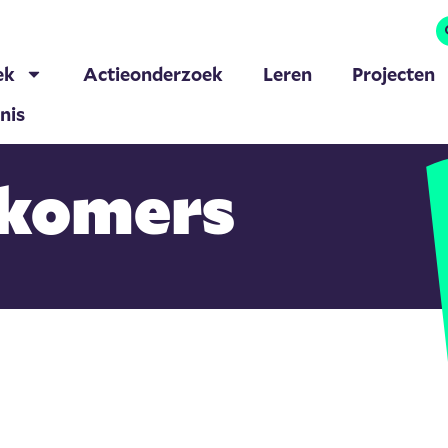
ek
Actieonderzoek
Leren
Projecten
nis
wkomers