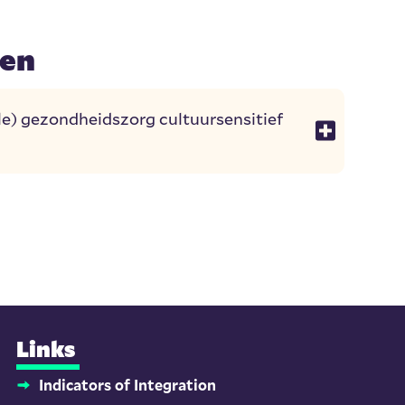
en
) gezondheidszorg cultuursensitief
Links
Indicators of Integration