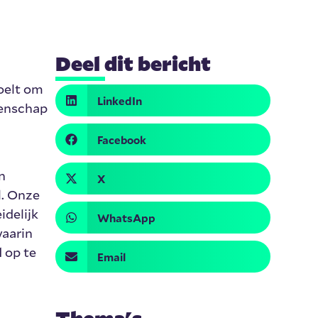
Deel dit bericht
oelt om
LinkedIn
eenschap
Facebook
n
X
l. Onze
idelijk
WhatsApp
waarin
d op te
Email