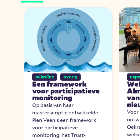
oekraïne
overig
expe
Een framework
Wel
de
voor participatieve
Alm
monitoring
van
nie
en
Op basis van haar
Voor
masterscriptie ontwikkelde
ontw
Pien Veenis een framework
Oekr
voor participatieve
welk
e
monitoring: het Trust-