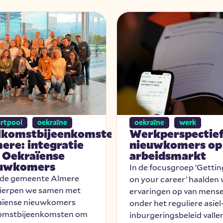
rtpool
oekraïne
oekraïne
werk
komstbijeenkomsten
Werkperspectie
ere: integratie
nieuwkomers op
 Oekraïense
arbeidsmarkt
uwkomers
In de focusgroep ‘Gettin
 de gemeente Almere
on your career’ haalden
ierpen we samen met
ervaringen op van mense
aïense nieuwkomers
onder het reguliere asiel
omstbijeenkomsten om
inburgeringsbeleid valle