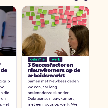
oekraïne
werk
oe
f
3 Succesfactoren
Ee
 de
nieuwkomers op de
vo
arbeidsmarkt
mo
g grip
Samen met Newbees deden
Op 
 we
we een jaar lang
mas
n die
actieonderzoek onder
Pie
- en
Oekraïense nieuwkomers,
voor
n. Het
met een focus op werk. We
mon