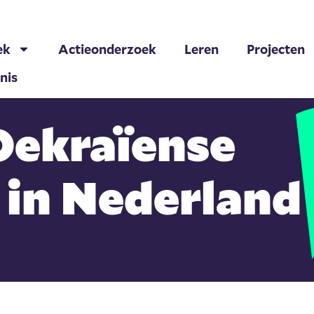
ek
Actieonderzoek
Leren
Projecten
nis
Oekraïense
in Nederland