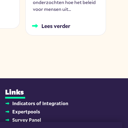
onderzochten hoe het beleid
Rec
voor mensen uit…
Fra
han
die 
Lees verder
mon
Links
Indicators of Integration
Expertpools
Survey Panel