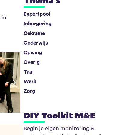
Thema's
Expertpool
 in
Inburgering
Oekraïne
Onderwijs
Opvang
Overig
Taal
Werk
Zorg
DIY Toolkit M&E
Begin je eigen monitoring &