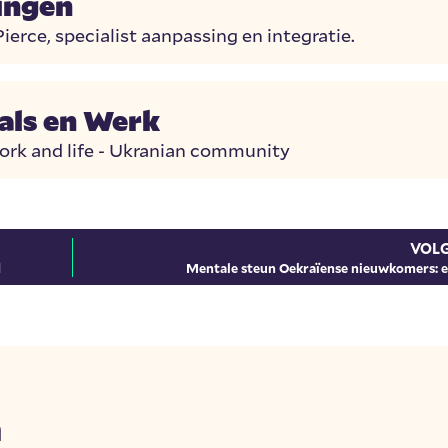
ingen
rce, specialist aanpassing en integratie.
als en Werk
work and life - Ukranian community
VOL
d
Mentale steun Oekraïense nieuwkomers: e
n