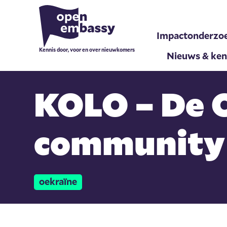
Impactonderzo
Kennis door, voor en over nieuwkomers
Nieuws & ken
KOLO – De 
community 
oekraïne