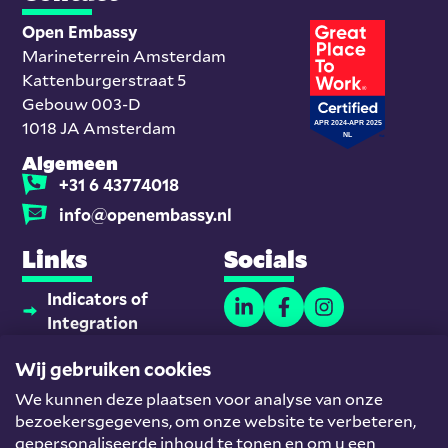
Open Embassy
Marineterrein Amsterdam
Kattenburgerstraat 5
Gebouw 003-D
1018 JA Amsterdam
Algemeen
+31 6 43774018
info@openembassy.nl
Links
Socials
Indicators of
Integration
Thuisonderwijsmaatjes
Wij gebruiken cookies
Platform
We kunnen deze plaatsen voor analyse van onze
Nieuwkomers en
bezoekersgegevens, om onze website te verbeteren,
Werk
gepersonaliseerde inhoud te tonen en om u een