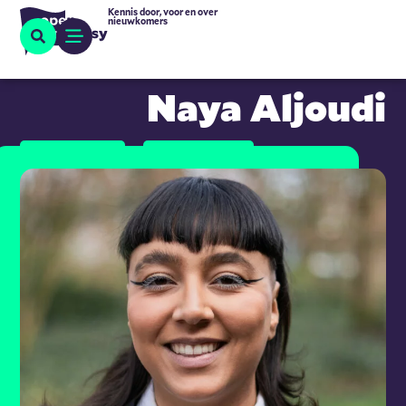
Kennis door, voor en over
nieuwkomers
Naya Aljoudi
expertpool
inburgering