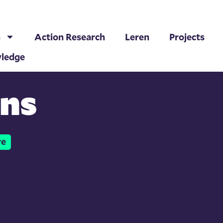
h
Action Research
Leren
Projects
ledge
ens
re