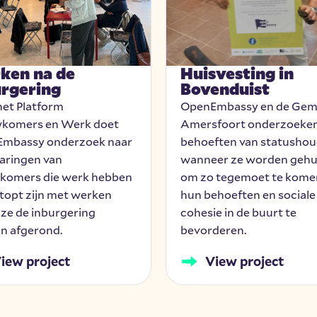
ken na de
Huisvesting in
urgering
Bovenduist
het Platform
OpenEmbassy en de Gem
komers en Werk doet
Amersfoort onderzoeken
mbassy onderzoek naar
behoeften van statushou
varingen van
wanneer ze worden gehu
komers die werk hebben
om zo tegemoet te kome
topt zijn met werken
hun behoeften en sociale
 ze de inburgering
cohesie in de buurt te
n afgerond.
bevorderen.
iew project
View project