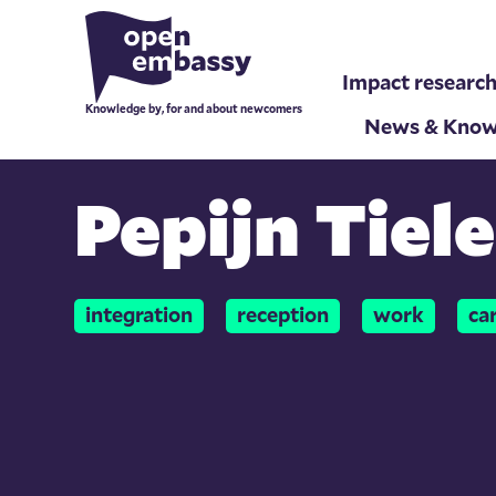
Impact researc
Knowledge by, for and about newcomers
News & Know
Pepijn Tiel
integration
reception
work
ca