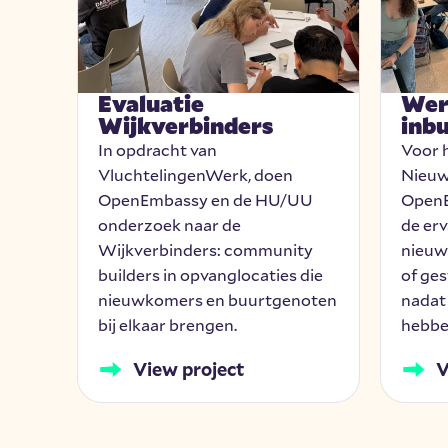
Evaluatie
Wer
Wijkverbinders
inb
In opdracht van
Voor 
VluchtelingenWerk, doen
Nieuw
OpenEmbassy en de HU/UU
OpenE
, we
onderzoek naar de
de er
Wijkverbinders: community
nieuw
ning
builders in opvanglocaties die
of ges
nieuwkomers en buurtgenoten
nadat
mers
bij elkaar brengen.
hebbe
View project
V