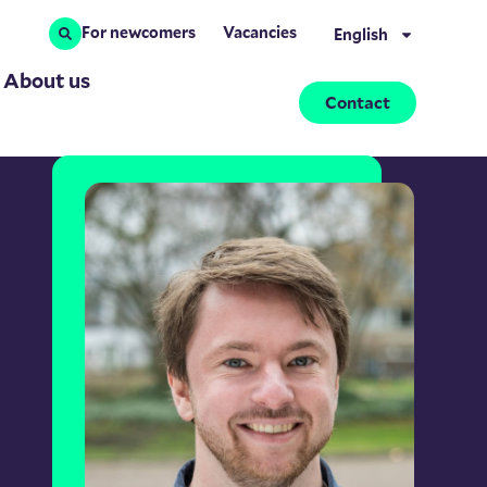
For newcomers
Vacancies
English
About us
Contact