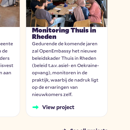
Monitoring Thuis in
Mo
Rheden
in 
eente
Gedurende de komende jaren
Gedu
 de
zal OpenEmbassy het nieuwe
Ope
ders
beleidskader Thuis in Rheden
bele
isvest
(beleid t.a.v. asiel- en Oekraine-
Eind
n aan
opvang), monitoren in de
asie
praktijk, waarbij de nadruk ligt
prakt
op de ervaringen van
op d
nieuwkomers zelf.
nieu
View project