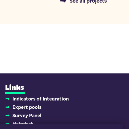
See all projects
Links
Indicators of Integration
Expert pools
Survey Panel
Helpdesk