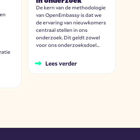
in onderzoek
mo
De kern van de methodologie
Op 
een
van OpenEmbassy is dat we
mas
de ervaring van nieuwkomers
Pie
centraal stellen in ons
voor
onderzoek. Dit geldt zowel
mon
voor ons onderzoeksdoel…
Rec
ratie
Fra
han
Lees verder
die 
mon