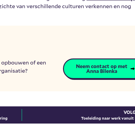
zichte van verschillende culturen verkennen en nog
t opbouwen of een
Neem contact op met
rganisatie?
Anna Bilenka
VOL
ring
Toeleiding naar werk vanuit 