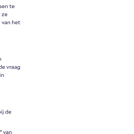
sen te
 ze
 van het
n
de vraag
in
ij de
”
van