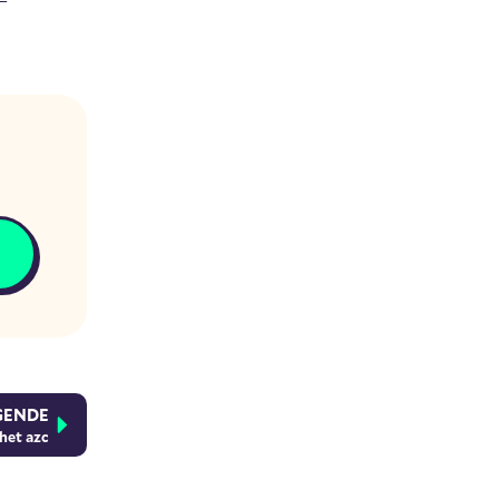
GENDE
het azc