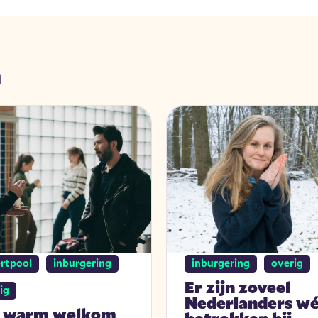
n
rtpool
inburgering
inburgering
overig
Er zijn zoveel
ig
Nederlanders wé
 warm welkom