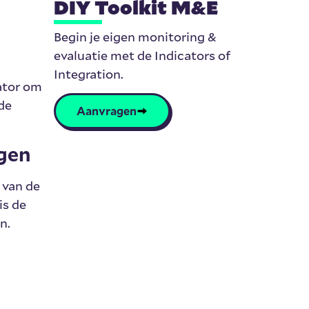
DIY Toolkit M&E
Begin je eigen monitoring &
evaluatie met de Indicators of
Integration.
rator om
 de
Aanvragen
ggen
 van de
is de
n.