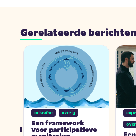
Gerelateerde berichte
oekraïne
overig
expe
Een framework
over
igheid
voor participatieve
Een