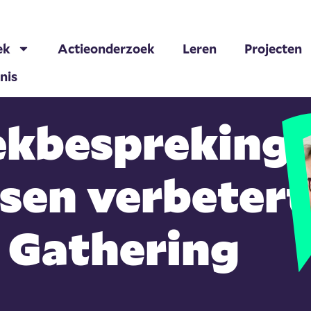
ek
Actieonderzoek
Leren
Projecten
nis
ekbespreking
sen verbetert
f Gathering