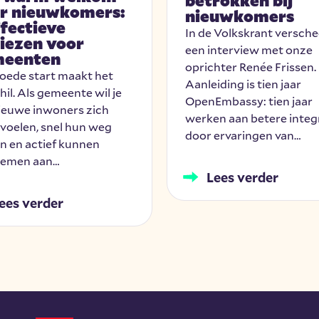
betrokken bij
r nieuwkomers:
nieuwkomers
ffectieve
In de Volkskrant versch
iezen voor
een interview met onze
meenten
oprichter Renée Frissen.
oede start maakt het
Aanleiding is tien jaar
hil. Als gemeente wil je
OpenEmbassy: tien jaar
ieuwe inwoners zich
werken aan betere integ
 voelen, snel hun weg
door ervaringen van…
n en actief kunnen
nemen aan…
Lees verder
ees verder