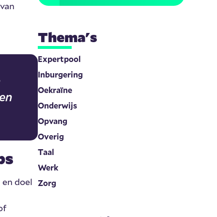
van
Thema's
Expertpool
Inburgering
n
Oekraïne
nen
Onderwijs
Opvang
Overig
Taal
ps
Werk
 en doel
Zorg
of