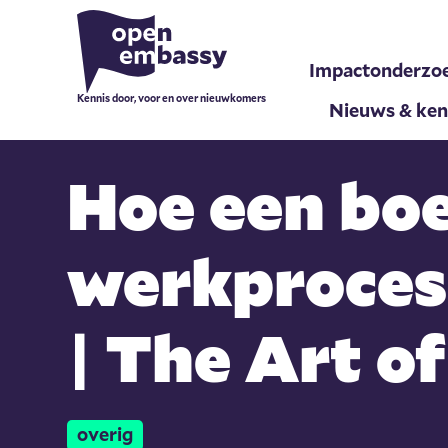
Impactonderzo
Kennis door, voor en over nieuwkomers
Nieuws & ken
Hoe een bo
werkproces
| The Art o
overig