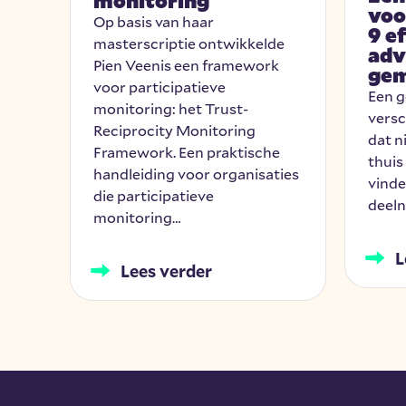
monitoring
voo
gie
Op basis van haar
9 e
we
masterscriptie ontwikkelde
adv
ers
Pien Veenis een framework
ge
voor participatieve
Een g
l
monitoring: het Trust-
versc
…
Reciprocity Monitoring
dat n
Framework. Een praktische
thuis
handleiding voor organisaties
vinde
die participatieve
deel
monitoring…
L
Lees verder