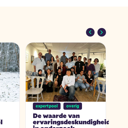
expertpool
overig
oe
De waarde van
Ee
l
ervaringsdeskundigheid
vo