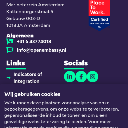
Marineterrein Amsterdam
Kattenburgerstraat 5
Gebouw 003-D
1018 JA Amsterdam
Algemeen
+31 6 43774018
info@openembassy.nl
Links
Socials
Indicators of
Integration
Thuisonderwijsmaatjes
Wij gebruiken cookies
Platform
We kunnen deze plaatsen voor analyse van onze
Nieuwkomers en
bezoekersgegevens, om onze website te verbeteren,
Werk
gepersonaliseerde inhoud te tonen en om u een
Team
geweldige website-ervaring te bieden. Voor meer
informatie over de cookies die we gebruiken opent u
Helpdesk