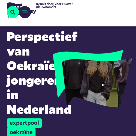
Kennis door, voor en over
nieuwkomers
Perspectief
van
Oekraïense
jongeren
in
Nederland
expertpool
oekraïne