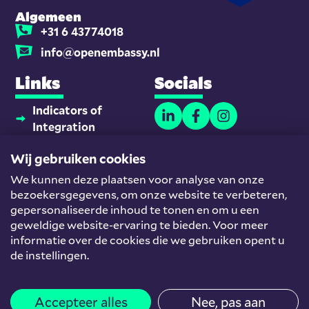
Algemeen
+31 6 43774018
info@openembassy.nl
Links
Socials
Indicators of
Integration
Thuisonderwijsmaatjes
Wij gebruiken cookies
Platform
We kunnen deze plaatsen voor analyse van onze
Nieuwkomers en
bezoekersgegevens, om onze website te verbeteren,
Werk
gepersonaliseerde inhoud te tonen en om u een
Team
geweldige website-ervaring te bieden. Voor meer
informatie over de cookies die we gebruiken opent u
Helpdesk
de instellingen.
© Open Embassy
Algemene voorwaarden
Privacyverklaring
Accepteer alles
Nee, pas aan
Cookieverklaring