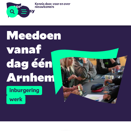
Kennis door, voor en over
nieuwkomers
Meedoen
vanaf
dag één –
Arnhem
inburgering
werk