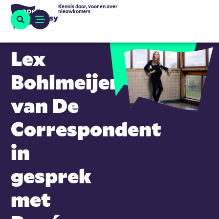
Kennis door, voor en over
nieuwkomers
Lex
Bohlmeijer
van De
Correspondent
in
gesprek
met