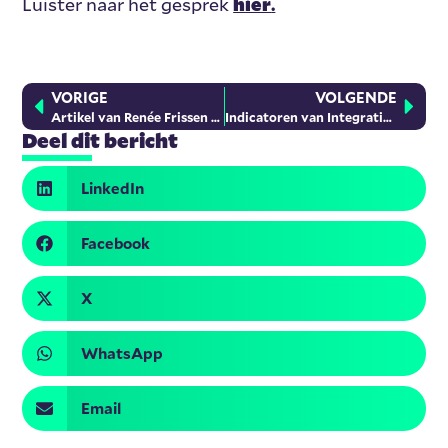
Luister naar het gesprek
h
ier
.
VORIGE
VOLGENDE
Artikel van Renée Frissen in Sociale Vraagstukken over integratie als aanvulling op inburgering
Indicatoren van Integratie Framework: Zeven kerninzichten over het meten van integratie
Deel dit bericht
LinkedIn
Facebook
X
WhatsApp
Email