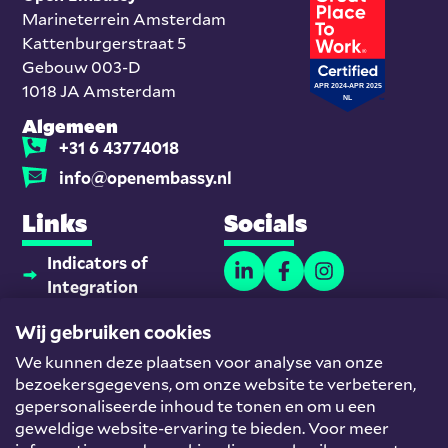
Marineterrein Amsterdam
Kattenburgerstraat 5
Gebouw 003-D
1018 JA Amsterdam
Algemeen
+31 6 43774018
info@openembassy.nl
Links
Socials
Indicators of
Integration
Thuisonderwijsmaatjes
Wij gebruiken cookies
Platform
We kunnen deze plaatsen voor analyse van onze
Nieuwkomers en
bezoekersgegevens, om onze website te verbeteren,
Werk
gepersonaliseerde inhoud te tonen en om u een
Team
geweldige website-ervaring te bieden. Voor meer