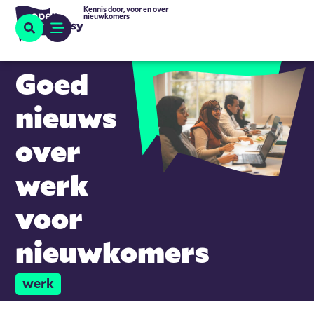
Kennis door, voor en over
nieuwkomers
Goed
nieuws
over
werk
voor
nieuwkomers
werk