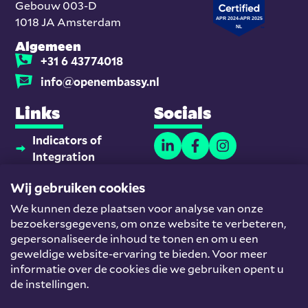
Gebouw 003-D
1018 JA Amsterdam
Algemeen
+31 6 43774018
info@openembassy.nl
Links
Socials
Indicators of
Integration
Thuisonderwijsmaatjes
Wij gebruiken cookies
Platform
We kunnen deze plaatsen voor analyse van onze
Nieuwkomers en
bezoekersgegevens, om onze website te verbeteren,
Werk
gepersonaliseerde inhoud te tonen en om u een
Team
geweldige website-ervaring te bieden. Voor meer
informatie over de cookies die we gebruiken opent u
Helpdesk
de instellingen.
© Open Embassy
Algemene voorwaarden