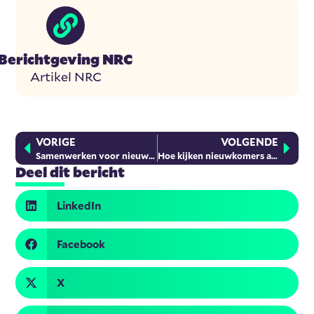
Berichtgeving NRC
Artikel NRC
VORIGE
VOLGENDE
Samenwerken voor nieuwe Rotterdammers in IJsselmonde
Hoe kijken nieuwkomers aan tegen de Wet inburgering
Deel dit bericht
LinkedIn
Facebook
X