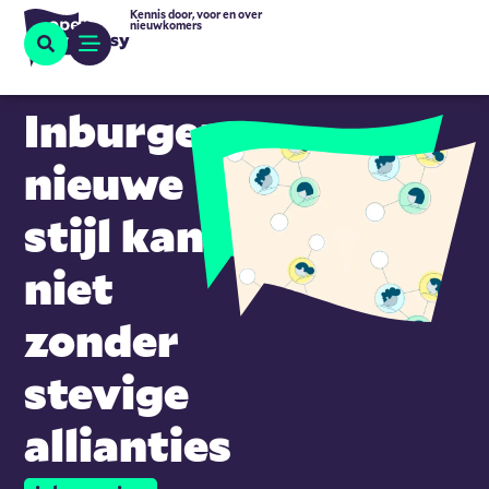
Kennis door, voor en over
nieuwkomers
Inburgeren
nieuwe
stijl kan
niet
zonder
stevige
allianties