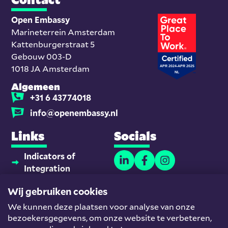
Open Embassy
Marineterrein Amsterdam
Kattenburgerstraat 5
Gebouw 003-D
1018 JA Amsterdam
Algemeen
+31 6 43774018
info@openembassy.nl
Links
Socials
Indicators of
Integration
Thuisonderwijsmaatjes
Wij gebruiken cookies
Platform
We kunnen deze plaatsen voor analyse van onze
Nieuwkomers en
bezoekersgegevens, om onze website te verbeteren,
Werk