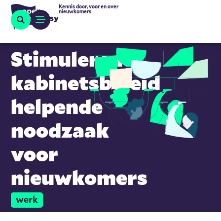
Kennis door, voor en over
nieuwkomers
Stimulerend
kabinetsbeleid
helpende
noodzaak
voor
nieuwkomers
werk