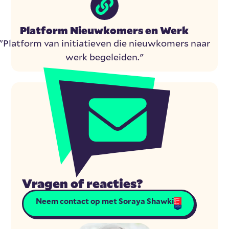
Platform Nieuwkomers en Werk
"Platform van initiatieven die nieuwkomers naar
werk begeleiden."
Vragen of reacties?
Neem contact op met Soraya Shawki
APR 2024-APR 2025
NL