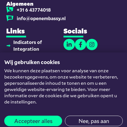
Algemeen
+31 6 43774018
info@openembassy.nl
Links
Socials
Indicators of
Integration
Thuisonderwijsmaatjes
Wij gebruiken cookies
Platform
We kunnen deze plaatsen voor analyse van onze
Nieuwkomers en
bezoekersgegevens, om onze website te verbeteren,
Werk
gepersonaliseerde inhoud te tonen en om u een
Team
geweldige website-ervaring te bieden. Voor meer
informatie over de cookies die we gebruiken opent u
Helpdesk
de instellingen.
© Open Embassy
Algemene voorwaarden
Privacyverklaring
Accepteer alles
Nee, pas aan
Cookieverklaring