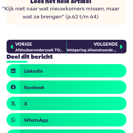
Lees het hele artikel
"Kijk niet naar wat nieuwkomers missen, maar
wat ze brengen" (p.62 t/m 64)
VORIGE
VOLGENDE
Afstudeeronderzoek TOMaatjes project
Weigering alleenstaande mannelijke asielzoekers België
Deel dit bericht
LinkedIn
Facebook
X
WhatsApp