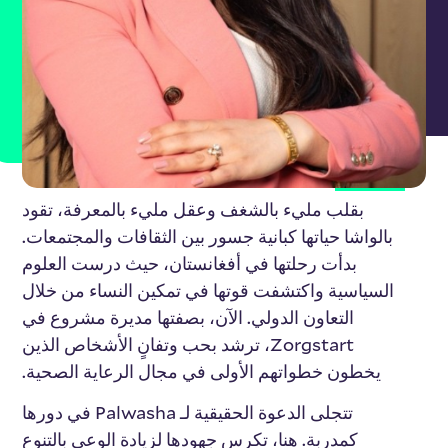
عن بالواشا حسن
بقلب مليء بالشغف وعقل مليء بالمعرفة، تقود
بالواشا حياتها كبانية جسور بين الثقافات والمجتمعات.
بدأت رحلتها في أفغانستان، حيث درست العلوم
السياسية واكتشفت قوتها في تمكين النساء من خلال
التعاون الدولي. الآن، بصفتها مديرة مشروع في
Zorgstart، ترشد بحب وتفانٍ الأشخاص الذين
يخطون خطواتهم الأولى في مجال الرعاية الصحية.
تتجلى الدعوة الحقيقية لـ Palwasha في دورها
كمدربة. هنا، تكرس جهودها لزيادة الوعي بالتنوع