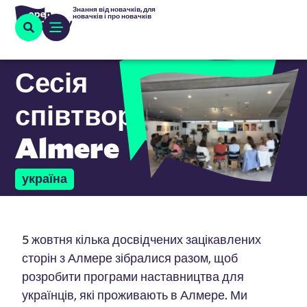
Знання від новачків, для
новачків і про новачків
Сесія
співтворчості
Almere
україна
5 жовтня кілька досвідчених зацікавлених
сторін з Алмере зібралися разом, щоб
розробити програми наставництва для
українців, які проживають в Алмере. Ми