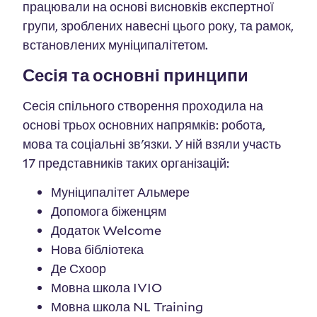
працювали на основі висновків експертної
групи, зроблених навесні цього року, та рамок,
встановлених муніципалітетом.
Сесія та основні принципи
Сесія спільного створення проходила на
основі трьох основних напрямків: робота,
мова та соціальні зв'язки. У ній взяли участь
17 представників таких організацій:
Муніципалітет Альмере
Допомога біженцям
Додаток Welcome
Нова бібліотека
Де Схоор
Мовна школа IVIO
Мовна школа NL Training