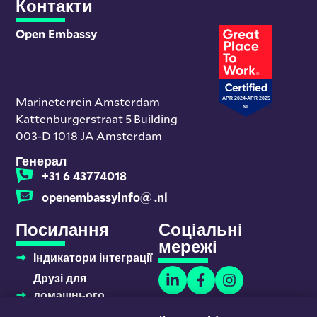
Контакти
Open Embassy
Marineterrein Amsterdam
Kattenburgerstraat 5 Building
003-D 1018 JA Amsterdam
Генерал
+31 6 43774018
openembassyinfo@ .nl
Посилання
Соціальні
мережі
Індикатори інтеграції
Друзі для
домашнього
навчання