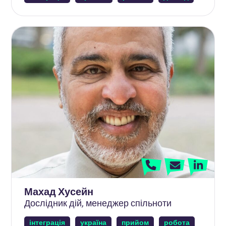
Махад Хусейн
Дослідник дій, менеджер спільноти
інтеграція
україна
прийом
робота