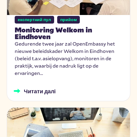
експертний пул
прийом
Monitoring Welkom in
Eindhoven
Gedurende twee jaar zal OpenEmbassy het
nieuwe beleidskader Welkom in Eindhoven
(beleid t.a.v. asielopvang), monitoren in de
praktijk, waarbij de nadruk ligt op de
ervaringen…
Читати далі