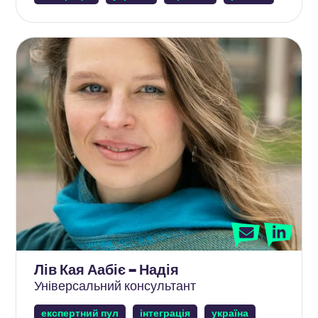
Лів Кая Аабіє – Надія
Універсальний консультант
експертний пул
інтеграція
україна