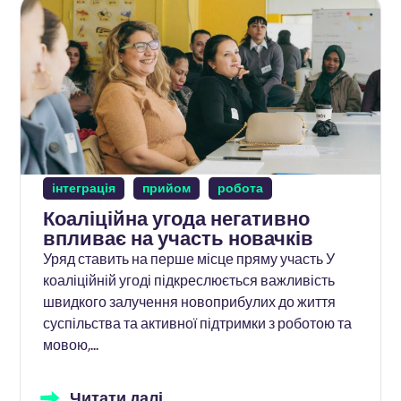
інтеграція
прийом
робота
Коаліційна угода негативно
впливає на участь новачків
Уряд ставить на перше місце пряму участь У
коаліційній угоді підкреслюється важливість
швидкого залучення новоприбулих до життя
суспільства та активної підтримки з роботою та
мовою,...
Читати далі