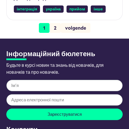
інтеграція
україна
прийом
інше
1
2
volgende
Інформаційний бюлетень
Будьте в курсі новин та знань від новачків, для
новачків та про новачків.
Зареєструватися