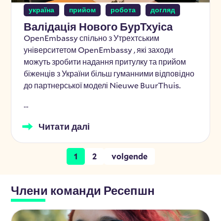
україна
прийом
робота
догляд
Валідація Нового БурТхуіса
OpenEmbassy спільно з Утрехтським
університетом OpenEmbassy , які заходи
можуть зробити надання притулку та прийом
біженців з України більш гуманними відповідно
до партнерської моделі Nieuwe BuurThuis.
…
Читати далі
1
2
volgende
Члени команди Ресепшн