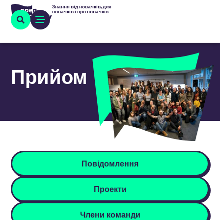
Знання від новачків, для
новачків і про новачків
Прийом
Повідомлення
Проекти
Члени команди