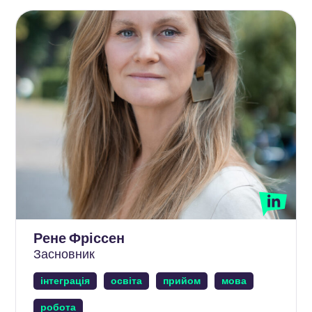
Рене Фріссен
Засновник
інтеграція
освіта
прийом
мова
робота