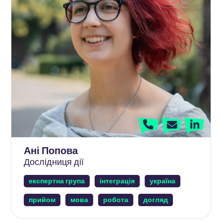
Ані Попова
Дослідниця дії
експертна група
інтеграція
україна
прийом
мова
робота
догляд