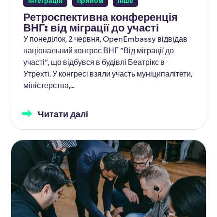
інтеграція
прийом
інше
Ретроспективна конференція
ВНГ: від міграції до участі
У понеділок, 2 червня, OpenEmbassy відвідав
національний конгрес ВНГ "Від міграції до
участі", що відбувся в будівлі Беатрікс в
Утрехті. У конгресі взяли участь муніципалітети,
міністерства,...
Читати далі