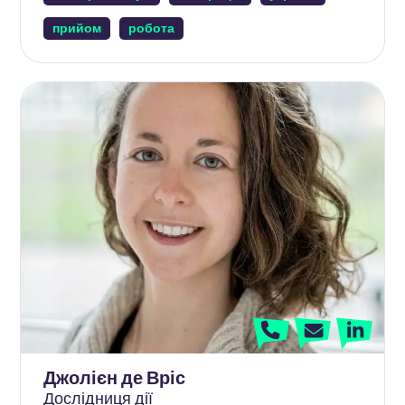
прийом
робота
Джолієн де Вріс
Дослідниця дії