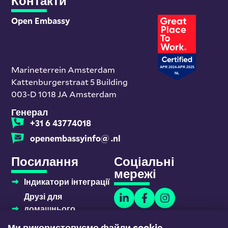
Контакти
Open Embassy
Marineterrein Amsterdam
Kattenburgerstraat 5 Building
003-D 1018 JA Amsterdam
Генерал
+31 6 43774018
openembassyinfo@ .nl
Посилання
Соціальні
мережі
Індикатори інтеграції
Друзі для
домашнього
навчання
Ми використовуємо файли cookie