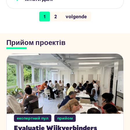
1
2
volgende
Прийом проектів
експертний пул
прийом
Evaluatie Wijkverbinders