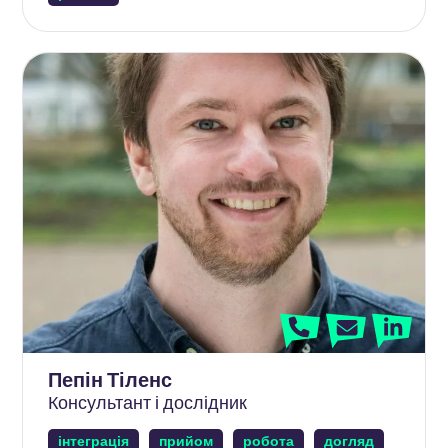
Пепін Тіленс
Консультант і дослідник
інтеграція
прийом
робота
догляд