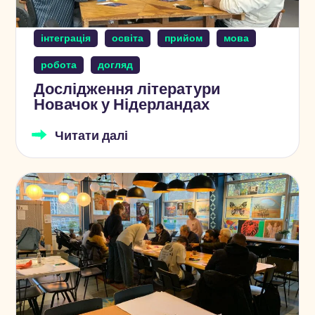
інтеграція
освіта
прийом
мова
робота
догляд
Дослідження літератури
Новачок у Нідерландах
Читати далі