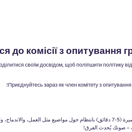
поділитися своїм досвідом, щоб поліпшити політику ві
Приєднуйтесь зараз як член комітету з опитуванн
✅ اصل الاجتماعي
✅  – صوتك يُحدث الفرق