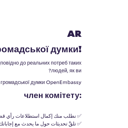
AR
!Приєднатися до комісії з опитування громадської думки
дповідно до реальних потреб таких
людей, як ви?
я громадської думки OpenEmbassy!
:член комітету
نطلب منك إكمال استطلاعات رأي قصيرة (5-7 دقائق) بانتظام حول مواضيع مثل العمل، والاندماج، والسكن، والصحة، والتو.
تلقَّ تحديثات حول ما يحدث مع إجاباتك!