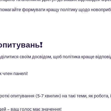
опомагайте формувати кращу політику щодо новоприб
опитувань!
оділитися своїм досвідом, щоб політика краще відпо
 член панелі!
кі опитування (5-7 хвилин) на такі теми, як робота, і
ей – ваш голос має значення!