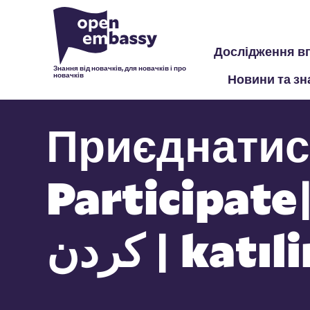
Дослідження в
Знання від новачків, для новачків і про
новачків
Новини та зн
Приєднатис
Participate| ارك | شرکت
کردن | katı