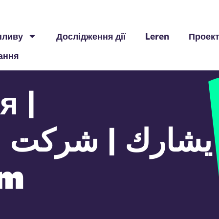
пливу
Дослідження дії
Leren
Проек
ання
я |
يش
lim