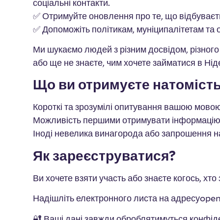
соціальні контакти.
✅ Отримуйте оновлення про те, що відбуваєт
✅ Допоможіть політикам, муніципалітетам та 
Ми шукаємо людей з різним досвідом, різного в
або ще не знаєте, чим хочете займатися в Ні
Що ви отримуєте натоміст
Короткі та зрозумілі опитування вашою мово
Можливість першими отримувати інформаці
Іноді невелика винагорода або запрошення на з
Як зареєструватися?
Ви хочете взяти участь або знаєте когось, хто
Надішліть електронного листа на адресуope
🔐 Ваші дані завжди оброблятимуться конфі