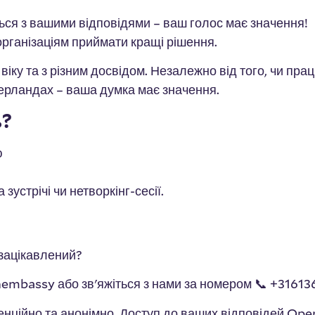
ься з вашими відповідями – ваш голос має значення!
організаціям приймати кращі рішення.
іку та з різним досвідом. Незалежно від того, чи прац
дерландах – ваша думка має значення.
ь?
ю
ю
устрічі чи нетворкінг-сесії.
 зацікавлений?
nembassy або зв'яжіться з нами за номером 📞 +3161
денційно та анонімно. Доступ до ваших відповідей 