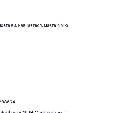
юєте ви, навчаєтеся, маєте сім'ю
3688694
OpenEmbassy лише OpenEmbassy .