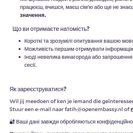
працюєш, вчишся, маєш сім'ю або ще не знає
значення.
Що ви отримаєте натомість?
Короткі та зрозумілі опитування вашою мо
Можливість першим отримувати інформаці
Іноді невелика винагорода або запрошення 
сесії.
Як зареєструватися?
Wil jij meedoen of ken je iemand die geïnteresse
Stuur een e-mail naar fatih@openembassy.nl of
🔐 Ваші дані завжди обробляються конфіденційн