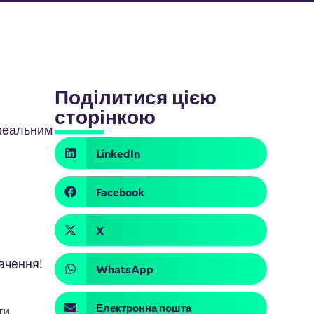
Поділитися цією
сторінкою
 реальним
LinkedIn
Facebook
X
ачення!
WhatsApp
Електронна пошта
ти