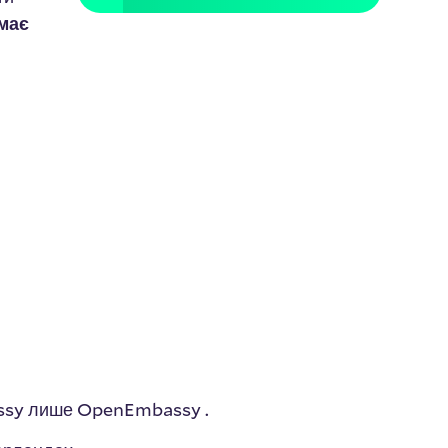
має
assy лише OpenEmbassy .