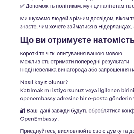
✅ Допоможіть політикам, муніципалітетам та 
Ми шукаємо людей з різним досвідом, віком та
знаєте, чим хочете займатися в Нідерландах,
Що ви отримуєте натоміст
Короткі та чіткі опитування вашою мовою
Можливість отримати попередні результати
Іноді невелика винагорода або запрошення на 
Nasıl kayıt olunur?
Katılmak mı istiyorsunuz veya ilgilenen biri
openembassy adresine bir e-posta gönderin 
🔐 Ваші дані завжди будуть оброблятися ко
OpenEmbassy .
Приєднуйтесь, висловлюйте свою думку та д