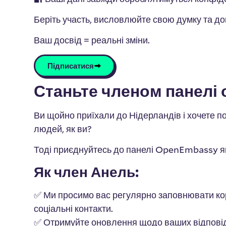
Беріть участь, висловлюйте свою думку та д
Ваш досвід = реальні зміни.
Підписатися
Станьте членом панелі 
Ви щойно приїхали до Нідерландів і хочете п
людей, як ви?
Тоді приєднуйтесь до панелі OpenEmbassy як
Як член Анель:
✅ Ми просимо вас регулярно заповнювати корот
соціальні контакти.
✅ Отримуйте оновлення щодо ваших відповід