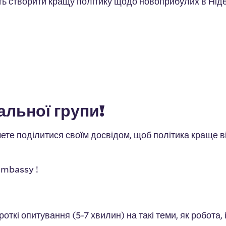
ть створити кращу політику щодо новоприбулих в Нід
льної групи!
чете поділитися своїм досвідом, щоб політика краще
Embassy !
кі опитування (5-7 хвилин) на такі теми, як робота, і