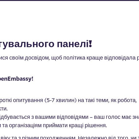
тувального панелі!
тися своїм досвідом, щоб політика краще відповідала
penEmbassy!
кі опитування (5-7 хвилин) на такі теми, як робота,
кти.
ідбувається з вашими відповідями – ваш голос має зн
 та організаціям приймати кращі рішення.
віку та з різним походженням. Незалежно від того, чи 