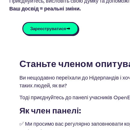
Приєднуйтесь, висловіть свою думку та допоможі
Ваш досвід = реальні зміни.
Зареєструватися
Станьте членом опитува
Ви нещодавно переїхали до Нідерландів і хо
таких людей, як ви?
Тоді приєднуйтесь до панелі учасників Open
Як член панелі:
✅ Ми просимо вас регулярно заповнювати корот