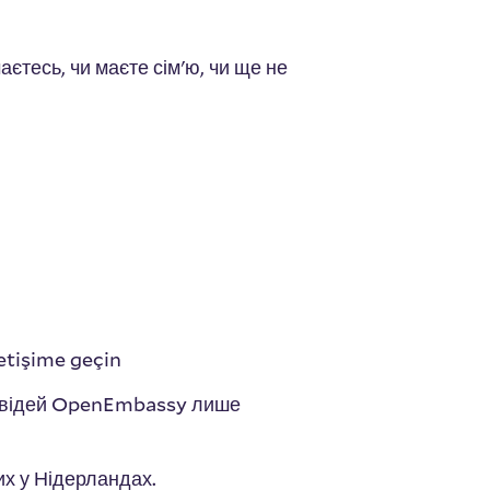
аєтесь, чи маєте сім'ю, чи ще не
etişime geçin
повідей OpenEmbassy лише
х у Нідерландах.