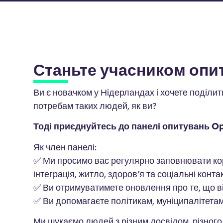
Станьте учасником опи
Ви є новачком у Нідерландах і хочете поділи
потребам таких людей, як ви?
Тоді приєднуйтесь до панелі опитувань O
Як член панелі:
✅ Ми просимо вас регулярно заповнювати корот
інтеграція, житло, здоров'я та соціальні конта
✅ Ви отримуватимете оновлення про те, що в
✅ Ви допомагаєте політикам, муніципалітетам
Ми шукаємо людей з різним досвідом, різного 