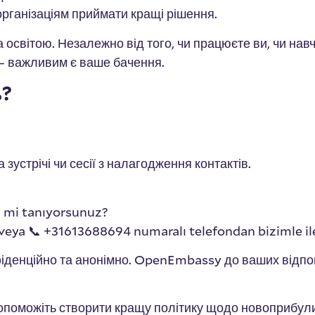
організаціям приймати кращі рішення.
 освітою. Незалежно від того, чи працюєте ви, чи навч
 – важливим є ваше бачення.
ь?
зустрічі чи сесії з налагодження контактів.
ni mi tanıyorsunuz?
veya 📞 +31613688694 numaralı telefondan bizimle il
нфіденційно та анонімно. OpenEmbassy до ваших від
опоможіть створити кращу політику щодо новоприбули