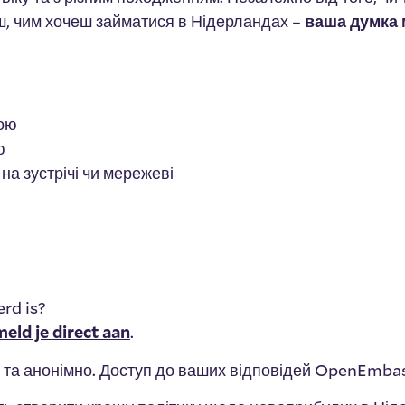
ш, чим хочеш займатися в Нідерландах –
ваша думка 
вою
ю
на зустрічі чи мережеві
erd is?
meld je direct aan
.
о та анонімно. Доступ до ваших відповідей OpenEmb