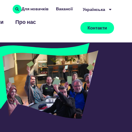
Для новачків
Вакансії
Українська
ти
Про нас
Контакти