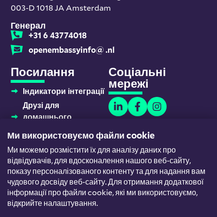
003-D 1018 JA Amsterdam
Генерал
+31 6 43774018
openembassyinfo@ .nl
Посилання
Соціальні
мережі
Індикатори інтеграції
Друзі для
домашнього
навчання
Ми використовуємо файли cookie
Новачки платформи
Ми можемо розмістити їх для аналізу даних про
та робота
відвідувачів, для вдосконалення нашого веб-сайту,
Команда
показу персоналізованого контенту та для надання вам
чудового досвіду веб-сайту. Для отримання додаткової
Служба підтримки
інформації про файли cookie, які ми використовуємо,
відкрийте налаштування.
© Open Embassy
Загальні положення та
умови