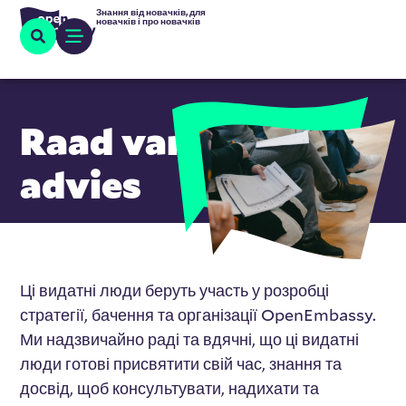
Знання від новачків, для
новачків і про новачків
Raad van
advies
Ці видатні люди беруть участь у розробці
стратегії, бачення та організації OpenEmbassy.
Ми надзвичайно раді та вдячні, що ці видатні
люди готові присвятити свій час, знання та
досвід, щоб консультувати, надихати та