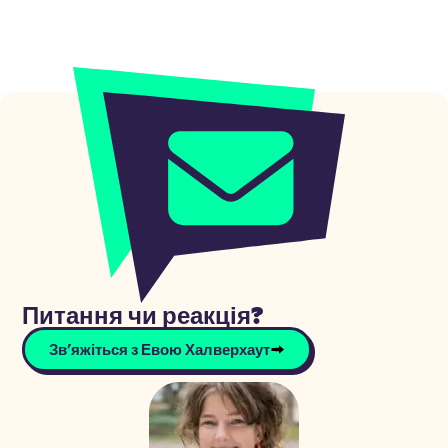
Питання чи реакція?
Зв'яжіться з Евою Халверхаут