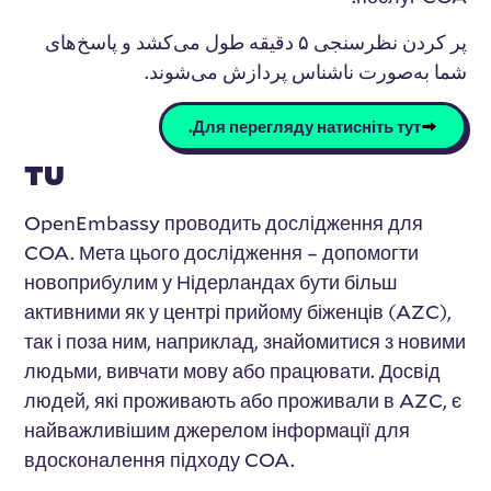
پر کردن نظرسنجی ۵ دقیقه طول می‌کشد و پاسخ‌های
شما به‌صورت ناشناس پردازش می‌شوند.
Для перегляду натисніть тут.
TU
OpenEmbassy проводить дослідження для
COA. Мета цього дослідження – допомогти
новоприбулим у Нідерландах бути більш
активними як у центрі прийому біженців (AZC),
так і поза ним, наприклад, знайомитися з новими
людьми, вивчати мову або працювати. Досвід
людей, які проживають або проживали в AZC, є
найважливішим джерелом інформації для
вдосконалення підходу COA.