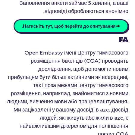
Заповнення анкети займає 5 хвилин, а ваші
відповіді обробляються анонімно.
Натисніть тут, щоб перейти до опитування.
FA
Open Embassy імені Центру тимчасового
розміщення біженців (COA) проводить
дослідження, щоб допомогти новим
прибульцям бути більш активними як всередині,
так і поза межами центру тимчасового
розміщення, наприклад, знайомитися з новими
людьми, вивчення мови або працевлаштування.
Ми зацікавлені у вашому досвіді в azc. Досвід
людей, які живуть або жили в azc, є
найважливішим джерелом для поліпшення
послуг COA.