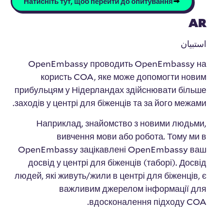
Натисніть тут, щоб перейти до опитування
AR
استبيان
OpenEmbassy проводить OpenEmbassy на
користь COA, яке може допомогти новим
прибульцям у Нідерландах здійснювати більше
заходів у центрі для біженців та за його межами.
Наприклад, знайомство з новими людьми,
вивчення мови або робота. Тому ми в
OpenEmbassy зацікавлені OpenEmbassy ваш
досвід у центрі для біженців (таборі). Досвід
людей, які живуть/жили в центрі для біженців, є
важливим джерелом інформації для
вдосконалення підходу COA.