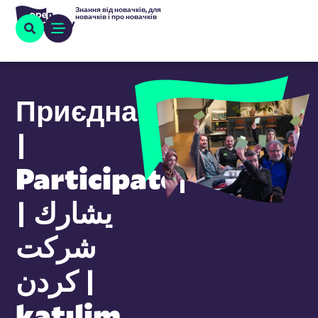
Знання від новачків, для
новачків і про новачків
Приєднатися
|
Participate|
يشارك |
شرکت
کردن |
katılim